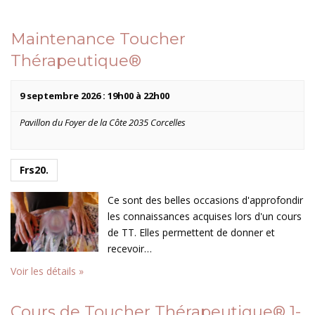
t
c
i
h
Maintenance Toucher
o
e
Thérapeutique®
n
e
d
t
9 septembre 2026 : 19h00
à
22h00
e
n
v
Pavillon du Foyer de la Côte 2035 Corcelles
a
u
v
e
i
s
Frs20.
g
É
Ce sont des belles occasions d'approfondir
a
v
les connaissances acquises lors d'un cours
t
è
de TT. Elles permettent de donner et
n
i
recevoir…
e
o
Voir les détails »
m
n
e
d
Cours de Toucher Thérapeutique® 1-