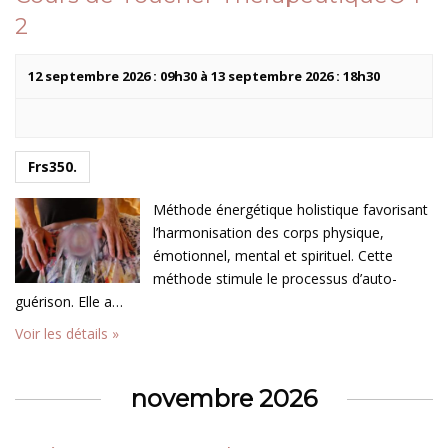
n
e
2
t
v
u
12 septembre 2026 : 09h30
à
13 septembre 2026 : 18h30
e
s
É
Frs350.
v
è
Méthode énergétique holistique favorisant
l’harmonisation des corps physique,
n
émotionnel, mental et spirituel. Cette
e
méthode stimule le processus d’auto-
m
guérison. Elle a…
e
Voir les détails »
n
t
novembre 2026
s