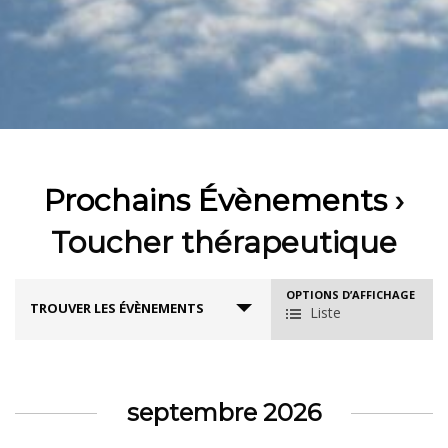
Prochains Évènements
›
Toucher thérapeutique
R
OPTIONS D’AFFICHAGE
N
TROUVER LES ÉVÈNEMENTS
Liste
e
a
c
v
h
i
e
g
septembre 2026
a
r