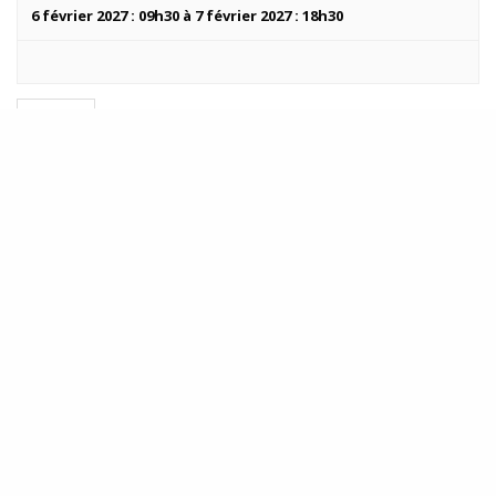
6 février 2027 : 09h30
à
7 février 2027 : 18h30
Frs480
Méthode énergétique holistique favorisant
l’harmonisation des corps physique,
émotionnel, mental et spirituel. Cette
méthode stimule le processus d’auto-
guérison. Elle a…
Voir les détails »
«
Évènements
précédents
+ EXPORTER LES ÉVÈNEMENTS